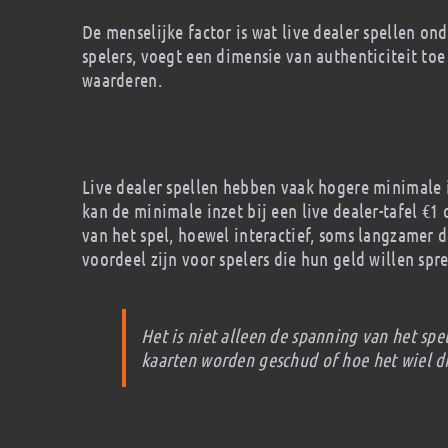
De menselijke factor is wat live dealer spellen on
spelers, voegt een dimensie van authenticiteit toe 
waarderen.
Inzetlimieten en Snelheid van het Spel
Live dealer spellen hebben vaak hogere minimale in
kan de minimale inzet bij een live dealer-tafel €1 
van het spel, hoewel interactief, soms langzamer d
voordeel zijn voor spelers die hun geld willen spr
Het is niet alleen de spanning van het spe
kaarten worden geschud of hoe het wiel d
Bijdrage aan Bonusvoorwaarden