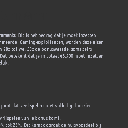
ts en Meer
rements
. Dit is het bedrag dat je moet inzetten
nommeerde iGaming-exploitanten, worden deze eisen
n 20x tot wel 50x de bonuswaarde, soms zelfs
Dat betekent dat je in totaal €3.500 moet inzetten
eluk.
 punt dat veel spelers niet volledig doorzien.
 vrijspelen van je bonus komt.
10% tot 25%. Dit komt doordat de huisvoordeel bij