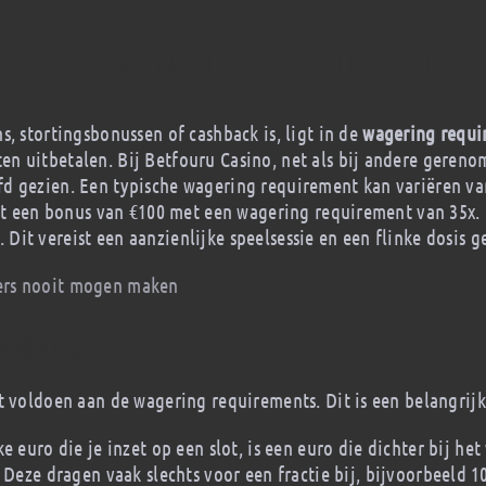
afeld: Wagering Requiremen
s, stortingsbonussen of cashback is, ligt in de
wagering requi
ten uitbetalen. Bij Betfouru Casino, net als bij andere gere
fd gezien. Een typische wagering requirement kan variëren va
angt een bonus van €100 met een wagering requirement van 35x. 
Dit vereist een aanzienlijke speelsessie en een flinke dosis g
lers nooit mogen maken
 Wagering
et voldoen aan de wagering requirements. Dit is een belangrijk
e euro die je inzet op een slot, is een euro die dichter bij het
. Deze dragen vaak slechts voor een fractie bij, bijvoorbeeld 