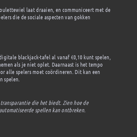
 roulettewiel laat draaien, en communiceert met de
spelers die de sociale aspecten van gokken
gitale blackjack-tafel al vanaf €0,10 kunt spelen,
fnemen als je niet oplet. Daarnaast is het tempo
or alle spelers moet coördineren. Dit kan een
n spelen.
transparantie die het biedt. Zien hoe de
eautomatiseerde spellen kan ontbreken.