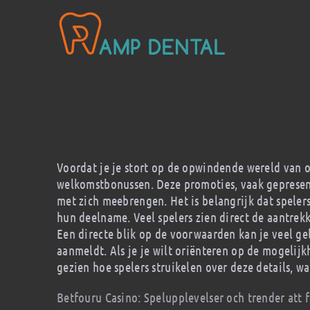
Saltar
al
contenido
7 Belangrijke Overwegingen Voordat U Bij Betfo
De Verborgen Kosten va
Voordat je je stort op de opwindende wereld van on
welkomstbonussen. Deze promoties, vaak gepresent
met zich meebrengen. Het is belangrijk dat spele
hun deelname. Veel spelers zien direct de aantrek
Een directe blik op de voorwaarden kan je veel gel
aanmeldt. Als je je wilt oriënteren op de mogelij
gezien hoe spelers struikelen over deze details, w
Betfouru Casino: Spelupplevelser och trender att 