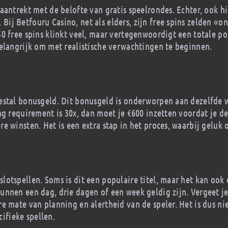
 aantrekt met de belofte van gratis speelrondes. Echter, ook h
ij Betfouru Casino, net als elders, zijn free spins zelden «o
50 free spins klinkt veel, maar vertegenwoordigt een totale po
belangrijk om met realistische verwachtingen te beginnen.
 De Rol van Wagering
meestal bonusgeld. Dit bonusgeld is onderworpen aan dezelfde
ng requirement is 30x, dan moet je €600 inzetten voordat je de
re winsten. Het is een extra stap in het proces, waarbij geluk 
slotspellen. Soms is dit een populaire titel, maar het kan oo
kunnen een dag, drie dagen of een week geldig zijn. Vergeet j
e mate van planning en alertheid van de speler. Het is dus niet
ifieke spellen.