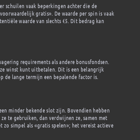
ier schuilen vaak beperkingen achter die de
nvoorwaardelijk gratis». De waarde per spin is vaak
tentiële waarde van slechts €5. Dit bedrag kan
 wagering requirements als andere bonusfondsen.
ze winst kunt uitbetalen. Dit is een belangrijk
op de lange termijn een bepalende factor is.
k een minder bekende slot zijn. Bovendien hebben
e ze te gebruiken, dan verdwijnen ze, samen met
 zo simpel als «gratis spelen»; het vereist actieve