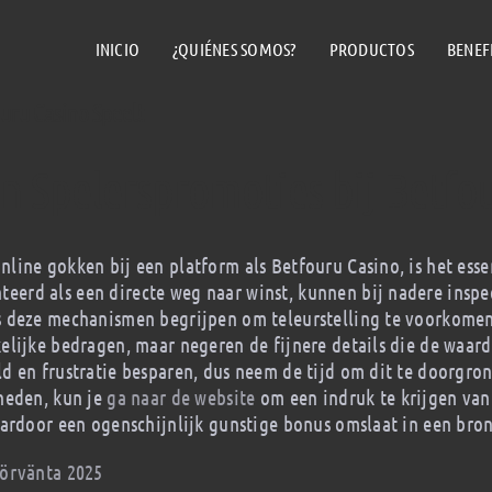
INICIO
¿QUIÉNES SOMOS?
PRODUCTOS
BENEF
uru Casino Speelt
n Spelerspromoties bij Betfo
line gokken bij een platform als Betfouru Casino, is het esse
eerd als een directe weg naar winst, kunnen bij nadere insp
rs deze mechanismen begrijpen om teleurstelling te voorkome
kelijke bedragen, maar negeren de fijnere details die de waar
d en frustratie besparen, dus neem de tijd om dit te doorgrond
kheden, kun je
ga naar de website
om een indruk te krijgen van
aardoor een ogenschijnlijk gunstige bonus omslaat in een bron
förvänta 2025