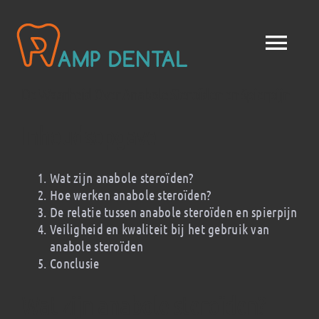
Saltar
al
contenido
Togg
Navi
De Waarheid Over Anabole Steroïden en Spierpijn
Inicio
Inhoudsopgave
¿Quiénes somos?
Wat zijn anabole steroïden?
Hoe werken anabole steroïden?
Productos
De relatie tussen anabole steroïden en spierpijn
Veiligheid en kwaliteit bij het gebruik van
Beneficios
anabole steroïden
Conclusie
Servicios
Wat zijn anabole steroïden?