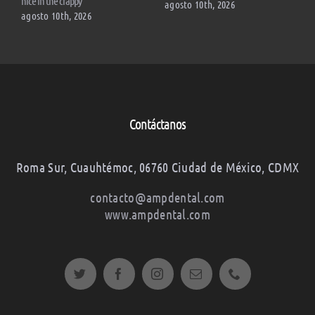
nice in the crappy
a
agosto 10th, 2026
e
agosto 10th, 2026
a
Contáctanos
Roma Sur, Cuauhtémoc, 06760 Ciudad de México, CDMX
contacto@ampdental.com
www.ampdental.com